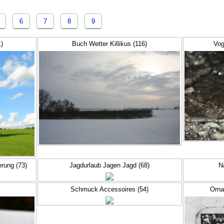
6
7
8
9
1)
Buch Wetter Killikus (116)
Vog
rung (73)
Jagdurlaub Jagen Jagd (68)
N
Schmuck Accessoires (54)
Orna