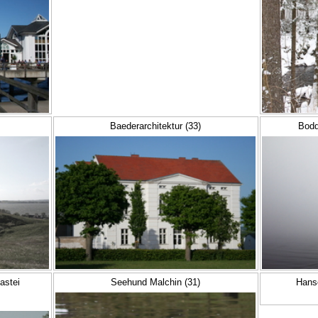
Baederarchitektur (33)
Bodd
astei
Seehund Malchin (31)
Hans