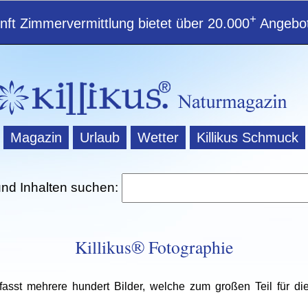
+
ft Zimmervermittlung bietet über 20.000
Angebot
Magazin
Urlaub
Wetter
Killikus Schmuck
und Inhalten suchen:
Killikus® Fotographie
sst mehrere hundert Bilder, welche zum großen Teil für die 