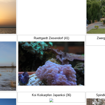
Ruettgardt Ziesendorf (41)
Zwerg
Koi Koikarpfen Japankoi (36)
Spindl