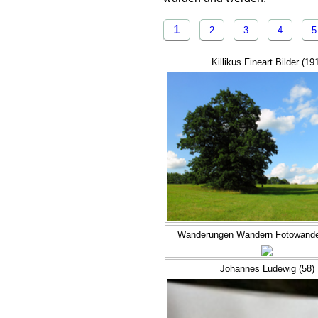
1
2
3
4
5
Killikus Fineart Bilder (19
Wanderungen Wandern Fotowande
Johannes Ludewig (58)