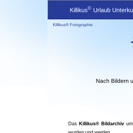
©
Killikus
Urlaub Unterkun
Killikus® Fotographie
Nach Bildern 
Das
Killikus® Bildarchiv
umfa
wurden und werden.